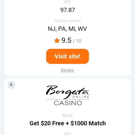
RTP
97.87
Custom column
NJ, PA, MI, WV
9.5
/ 10
Visit site!
Review
6
Bonus
Get $20 Free + $1000 Match
RTP