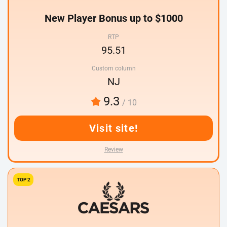
New Player Bonus up to $1000
RTP
95.51
Custom column
NJ
9.3
/ 10
Visit site!
Review
TOP 2