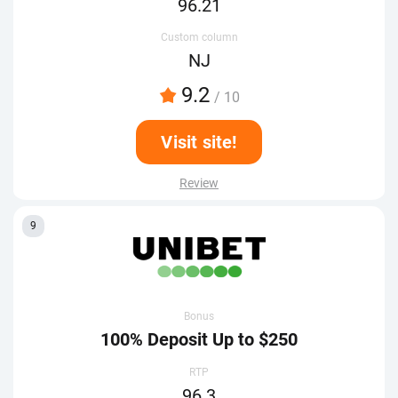
96.21
Custom column
NJ
9.2
/ 10
Visit site!
Review
9
Bonus
100% Deposit Up to $250
RTP
96.3