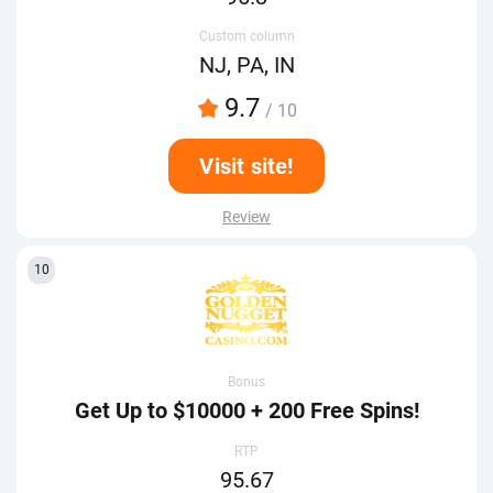
Custom column
NJ, PA, IN
9.7
/ 10
Visit site!
Review
10
Bonus
Get Up to $10000 + 200 Free Spins!
RTP
95.67