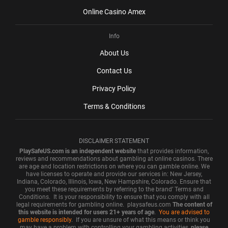
Оnlіnе Саsіnо Аmех
Info
Аbоut Us
Соntасt Us
Рrіvасy Роlісy
Tеrms & Соndіtіоns
DISCLAIMER STATEMENT
PlaySafeUS.com is an independent website
that provides information,
reviews and recommendations about gambling at online casinos. There
are age and location restrictions on where you can gamble online. We
have licenses to operate and provide our services in: New Jersey,
Indiana, Colorado, Illinois, Iowa, New Hampshire, Colorado. Ensure that
you meet these requirements by referring to the brand’ Terms and
Conditions. It is your responsibility to ensure that you comply with all
legal requirements for gambling online. playsafeus.com
The content of
this website is intended for users 21+ years of age
.
You are advised to
gamble responsibly
. If you are unsure of what this means or think you
may have a problem with controlling your gambling activities,
please