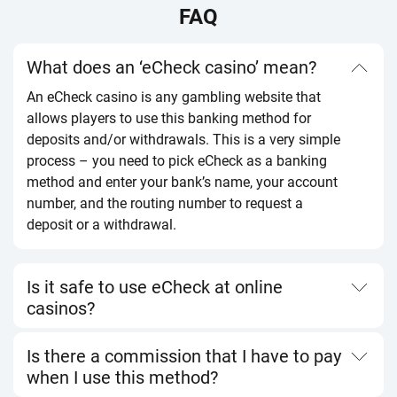
FAQ
What does an ‘eCheck casino’ mean?
An eCheck casino is any gambling website that
allows players to use this banking method for
deposits and/or withdrawals. This is a very simple
process – you need to pick eCheck as a banking
method and enter your bank’s name, your account
number, and the routing number to request a
deposit or a withdrawal.
Is it safe to use eCheck at online
casinos?
Is there a commission that I have to pay
when I use this method?