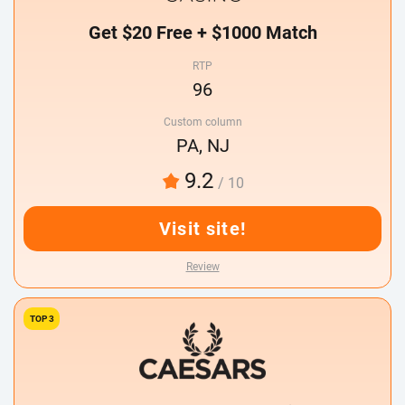
Get $20 Free + $1000 Match
RTP
96
Custom column
PA, NJ
9.2
/ 10
Visit site!
Review
TOP 3