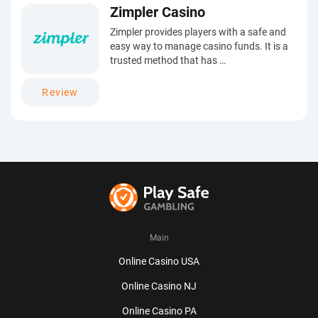
Zimpler Casino
Zimpler provides players with a safe and
easy way to manage casino funds. It is a
trusted method that has …
Review
Main
Оnlіnе Саsіnо USА
Оnlіnе Саsіnо NJ
Оnlіnе Саsіnо РА