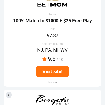
Bonus
100% Match to $1000 + $25 Free Play
RTP
97.87
Custom column
NJ, PA, MI, WV
9.5
/ 10
Visit site!
Review
6