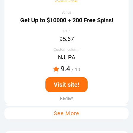
Bonus
Get Up to $10000 + 200 Free Spins!
RTP
95.67
Custom column
NJ, PA
9.4
/ 10
Visit site!
Review
See More