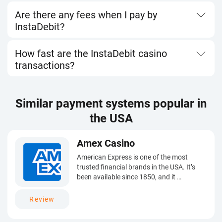
Are there any fees when I pay by
InstaDebit?
How fast are the InstaDebit casino
transactions?
Similar payment systems popular in
the USA
Amex Casino
American Express is one of the most
trusted financial brands in the USA. It’s
been available since 1850, and it …
Review