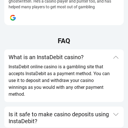
ghostwritten. He’s a casino player and punter too, and has
helped many players to get most out of gambling
FAQ
What is an InstaDebit casino?
InstaDebit online casino is a gambling site that
accepts InstaDebit as a payment method. You can
use it to deposit and withdraw your casino
winnings as you would with any other payment
method.
Is it safe to make casino deposits using
InstaDebit?