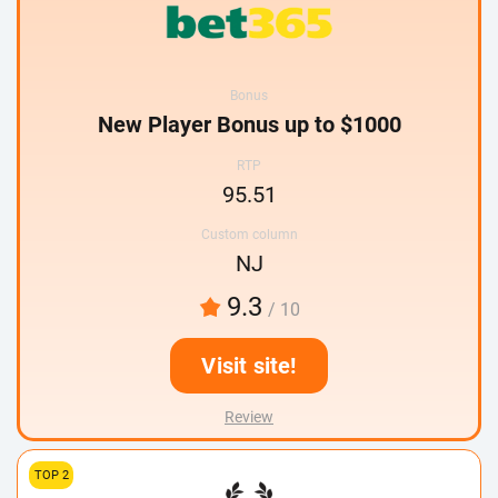
Bonus
New Player Bonus up to $1000
RTP
95.51
Custom column
NJ
9.3
/ 10
Visit site!
Review
2