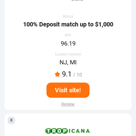
Bonus
100% Deposit match up to $1,000
RTP
96.19
Custom column
NJ, MI
9.1
/ 10
Visit site!
Review
8