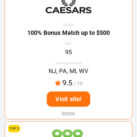
Bonus
100% Bonus Match up to $500
RTP
95
Custom column
NJ, PA, MI, WV
9.5
/ 10
Visit site!
Review
3